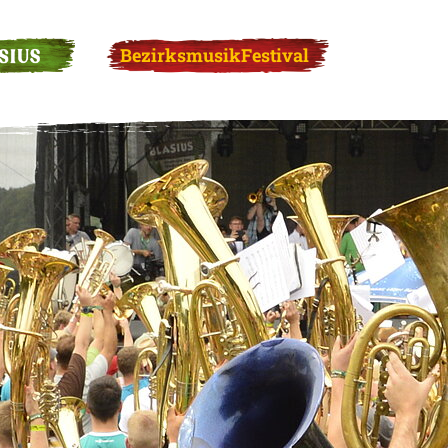
SIUS
BezirksmusikFestival