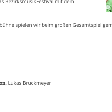
as BezirksmusikFestival mit dem
.
tbühne spielen wir beim großen Gesamtspiel ge
ion
, Lukas Bruckmeyer