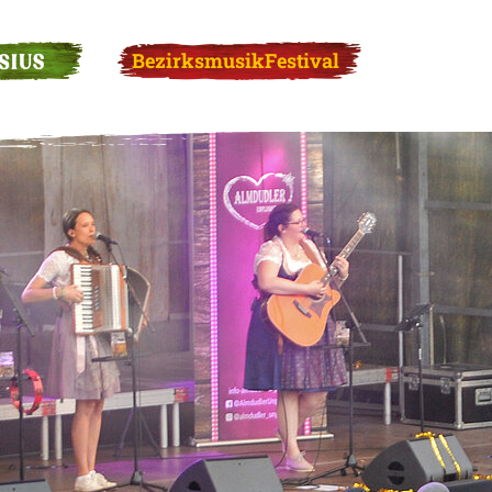
SIUS
BezirksmusikFestival